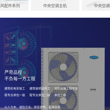
通风配件系列
中央空调主机
中央空调
严苛品控
不负每一方工程
建筑机电安装工
建筑装修装饰工
消防设施工程专业
程专业承包一级
程专业承包二级
承包二级
以人为本，诚信立业，务实创新，超越自我