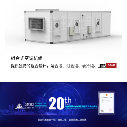
柜式空调机组
筑使用。
段、加湿段、消身段、风机段、喷淋段、热回收段、轮转出时段等功能段
STAR
合理的框架结构，产品坚固耐用，保温性能优良
STAR