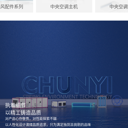
通风配件系列
中央空调主机
中央空调
执着细节
以精工铸造品质
对产品心存敬畏，对性能探索不辍
以人性化设计演绎品质追求，只为满足独到且挑剔的品味